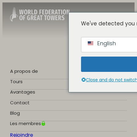
We've detected you 
French
English
English
Spanish
Chinese
German
A propos de
Portuguese
Close and do not switc
Tours
Avantages
Contact
Blog
Les membres
Rejoindre