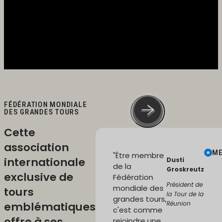
FÉDÉRATION MONDIALE
DES GRANDES TOURS
Cette
association
M
"Être membre
internationale
Dusti
de la
Groskreutz
exclusive de
Fédération
Président de
mondiale des
tours
la Tour de la
grandes tours,
emblématiques
Réunion
c'est comme
offre à ses
rejoindre une