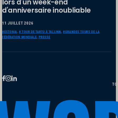
lors d'un week-end
d'anniversaire inoubliable
11 JUILLET 2026
#ESTONIA
,
# TOUR DE TARTU À TALLINN
,
#GRANDES TOURS DE LA
FÉDÉRATION MONDIALE
,
PRESSE
TO