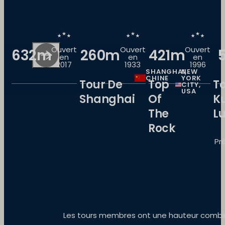
Ouvert
Ouvert
Ouvert
632m
260m
421m
en
en
en
2017
1933
1996
SHANGHAI,
NEW
CHINE
YORK
Tour De
Top
T
CITY,
USA
Shanghai
Of
K
The
L
Rock
Pr
Les tours membres ont une hauteur combiné