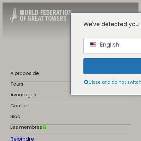
We've detected you 
French
English
English
Spanish
Chinese
German
A propos de
Portuguese
Close and do not switc
Tours
Avantages
Contact
Blog
Les membres
Rejoindre