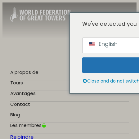
We've detected you 
French
English
English
Spanish
Chinese
German
A propos de
Portuguese
Close and do not switc
Tours
Avantages
Contact
Blog
Les membres
Rejoindre