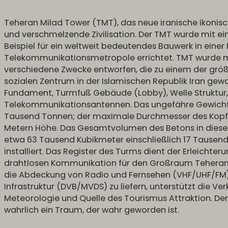
Teheran Milad Tower (TMT), das neue iranische ikonisch
und verschmelzende Zivilisation. Der TMT wurde mit ei
Beispiel für ein weltweit bedeutendes Bauwerk in einer
Telekommunikationsmetropole errichtet. TMT wurde m
verschiedene Zwecke entworfen, die zu einem der größ
sozialen Zentrum in der Islamischen Republik Iran gew
Fundament, Turmfuß Gebäude (Lobby), Welle Struktur,
Telekommunikationsantennen. Das ungefähre Gewicht
Tausend Tonnen; der maximale Durchmesser des Kopfb
Metern Höhe. Das Gesamtvolumen des Betons in dieser 
etwa 63 Tausend Kubikmeter einschließlich 17 Tause
installiert. Das Register des Turms dient der Erleichte
drahtlosen Kommunikation für den Großraum Teheran.
die Abdeckung von Radio und Fernsehen (VHF/UHF/FM),
Infrastruktur (DVB/MVDS) zu liefern, unterstützt die Ver
Meteorologie und Quelle des Tourismus Attraktion. De
wahrlich ein Traum, der wahr geworden ist.