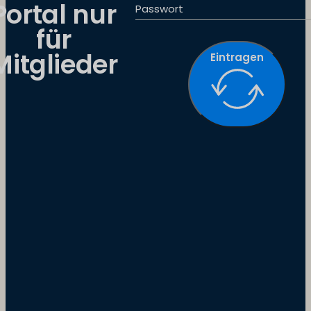
Portal nur
Passwort
für
Mitglieder
Eintragen