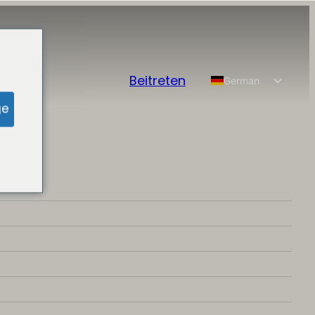
Beitreten
German
English
ge
Spanish
Chinese
French
Portuguese