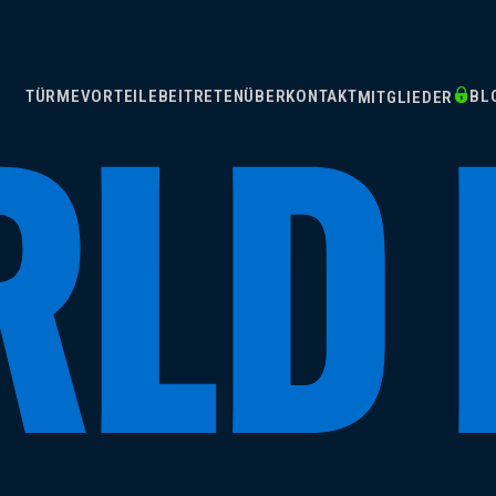
TÜRME
VORTEILE
BEITRETEN
ÜBER
KONTAKT
BL
MITGLIEDER