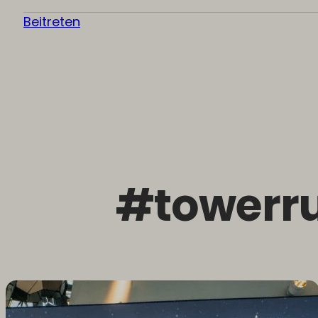
Beitreten
#towerr