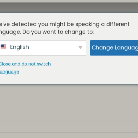
've detected you might be speaking a different
Über
Türme
Vorteile
Blog
Mitglieder
nguage. Do you want to change to:
English
Change Langua
Close and do not switch
language