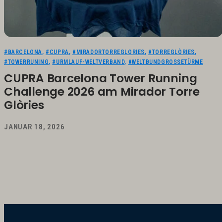
#BARCELONA
,
#CUPRA
,
#MIRADORTORREGLORIES
,
#TORREGLÒRIES
,
#TOWERRUNING
,
#URMLAUF-WELTVERBAND
,
#WELTBUNDGROSSETÜRME
CUPRA Barcelona Tower Running
Challenge 2026 am Mirador Torre
Glòries
JANUAR 18, 2026