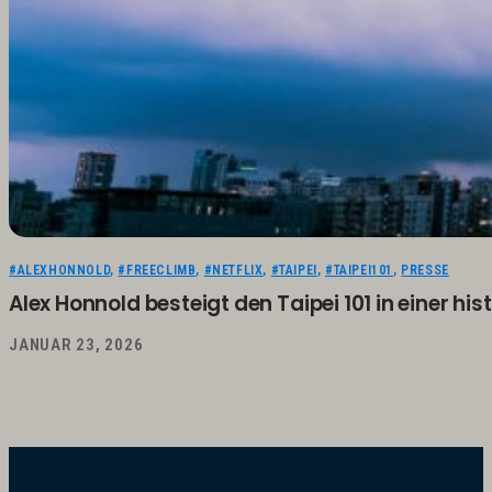
#ALEXHONNOLD
,
#FREECLIMB
,
#NETFLIX
,
#TAIPEI
,
#TAIPEI101
,
PRESSE
Alex Honnold besteigt den Taipei 101 in einer hi
JANUAR 23, 2026