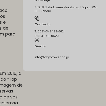
Endereço
4-2-8 Shibakouen Minato-ku Tóquio 105-
 aço
0011 Japão
dos
s e
Contacto
s de
T: 0081-3-3433-5121
dam para
F: 81 3 3431 0529
Diretor
info@tokyotower.co.jp
 Em 2018, a
ção “Top
 imagem de
servas
a de voz
 calorosa