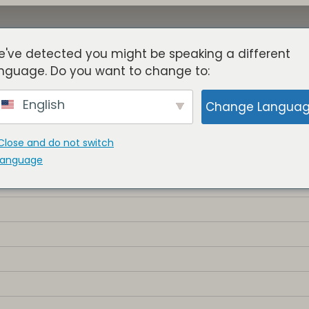
've detected you might be speaking a different
Sobre
Torres
Benefícios
Blogue
Membros
nguage. Do you want to change to:
English
Change Langua
Close and do not switch
language