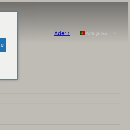
Aderir
Portuguese
English
ge
Spanish
Chinese
French
German