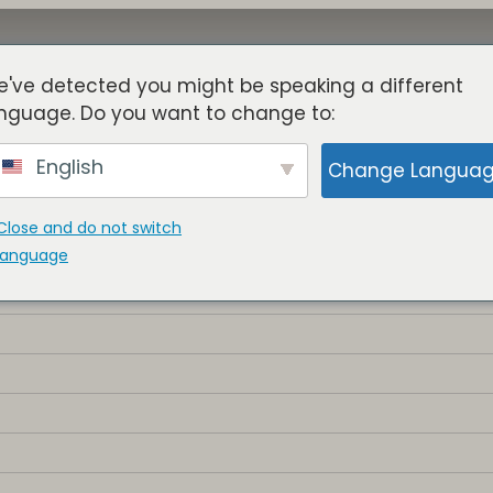
've detected you might be speaking a different
Sobre
Torres
Benefícios
Blogue
Membros
nguage. Do you want to change to:
English
Change Langua
Close and do not switch
language