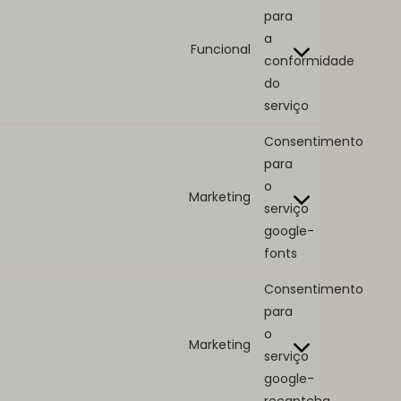
para
a
Funcional
conformidade
do
serviço
Consentimento
para
o
Marketing
serviço
google-
fonts
Consentimento
para
o
Marketing
serviço
google-
recaptcha