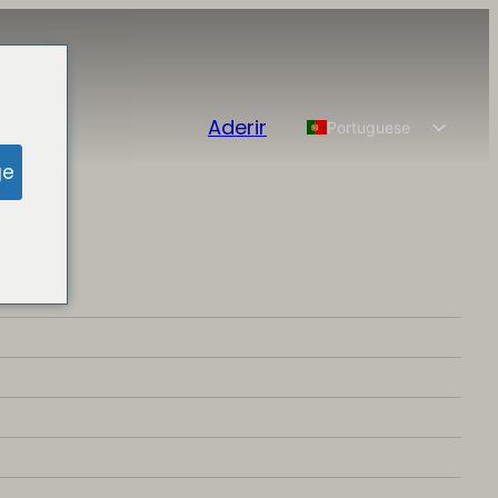
Aderir
Portuguese
English
ge
Spanish
Chinese
French
German