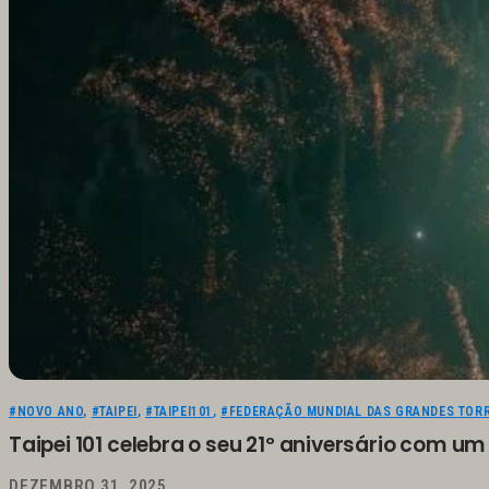
#NOVO ANO
,
#TAIPEI
,
#TAIPEI101
,
#FEDERAÇÃO MUNDIAL DAS GRANDES TOR
Taipei 101 celebra o seu 21º aniversário com u
DEZEMBRO 31, 2025