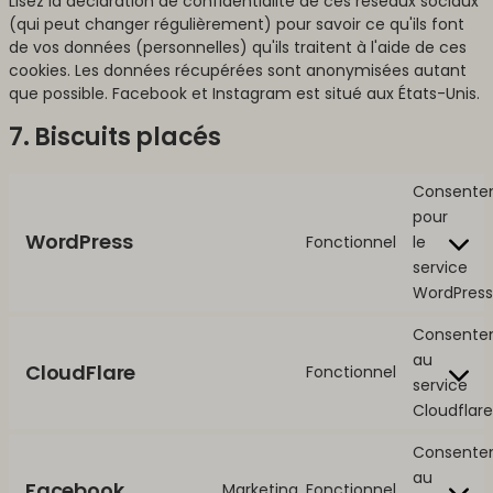
Lisez la déclaration de confidentialité de ces réseaux sociaux
(qui peut changer régulièrement) pour savoir ce qu'ils font
de vos données (personnelles) qu'ils traitent à l'aide de ces
cookies. Les données récupérées sont anonymisées autant
que possible. Facebook et Instagram est situé aux États-Unis.
7. Biscuits placés
Consente
pour
WordPress
Fonctionnel
le
service
WordPress
Consente
au
CloudFlare
Fonctionnel
service
Cloudflare
Consente
au
Facebook
Marketing, Fonctionnel