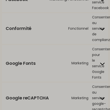
service
Facebook
Consente
au
Conformité
Fonctionnel
service
de
complianz
Consente
pour
le
Google Fonts
Marketing
service
Google
Fonts
Consente
au
Google reCAPTCHA
Marketing
service
google-
recaptch