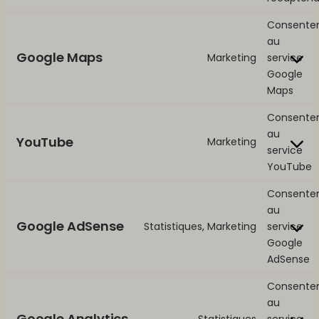
Consente
au
Google Maps
Marketing
service
Google
Maps
Consente
au
YouTube
Marketing
service
YouTube
Consente
au
Google AdSense
Statistiques, Marketing
service
Google
AdSense
Consente
au
Google Analytics
Statistiques
service