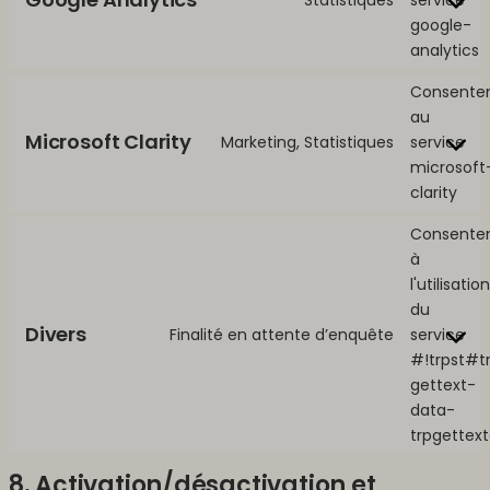
google-
analytics
Consente
au
Microsoft Clarity
Marketing, Statistiques
service
microsoft
clarity
Consente
à
l'utilisation
du
Divers
Finalité en attente d’enquête
service
#!trpst#t
gettext-
data-
trpgettex
8. Activation/désactivation et