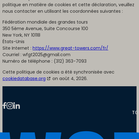
politique en matière de cookies et cette déclaration, veuillez
nous contacter en utilisant les coordonnées suivantes :
Fédération mondiale des grandes tours
350 5ème Avenue, Suite Concourse 100
New York, NY 10118
États-Unis
Site Internet :
https://www.great-towers.com/fr/
Courriel :
wfgt2025@
gmail.com
Numéro de téléphone : (312) 363-7093
Cette politique de cookies a été synchronisée avec
cookiedatabase.org
on août 4, 2026.
TO