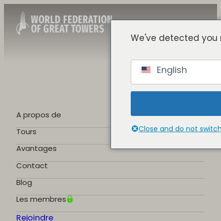
We've detected you 
French
English
English
Spanish
Chinese
German
A propos de
Portuguese
Close and do not switc
Tours
Avantages
Contact
Blog
Les membres
Rejoindre