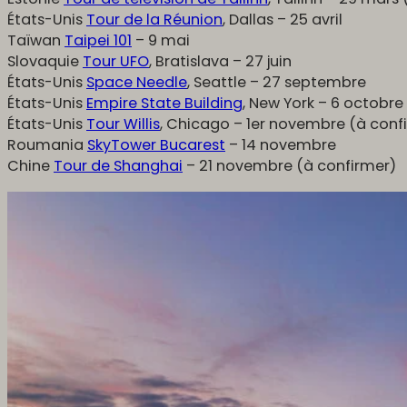
États-Unis
Tour de la Réunion
, Dallas – 25 avril
Taïwan
Taipei 101
– 9 mai
Slovaquie
Tour UFO
, Bratislava – 27 juin
États-Unis
Space Needle
, Seattle – 27 septembre
États-Unis
Empire State Building
, New York – 6 octobre
États-Unis
Tour Willis
, Chicago – 1er novembre (à conf
Roumania
SkyTower Bucarest
– 14 novembre
Chine
Tour de Shanghai
– 21 novembre (à confirmer)