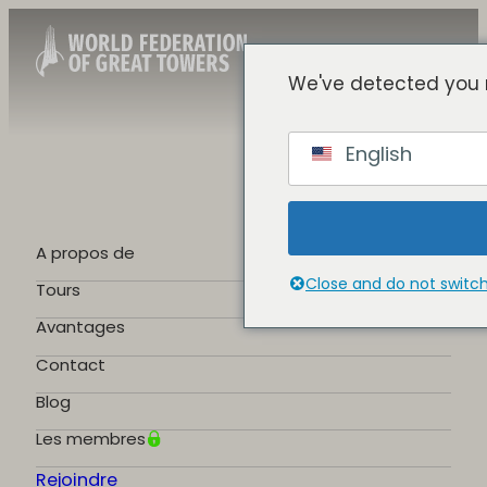
We've detected you 
French
English
English
Spanish
Chinese
German
A propos de
Portuguese
Close and do not switc
Tours
Avantages
Contact
Blog
Les membres
Rejoindre