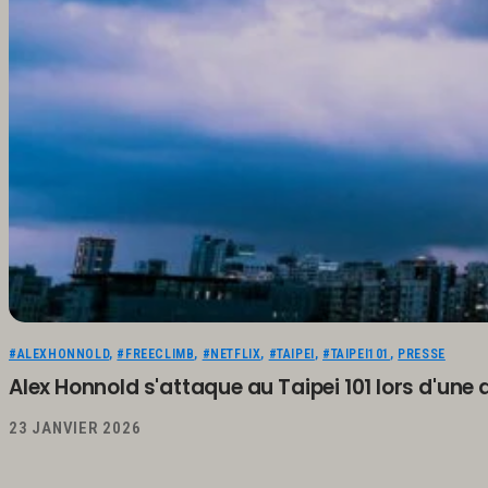
#ALEXHONNOLD
,
#FREECLIMB
,
#NETFLIX
,
#TAIPEI
,
#TAIPEI101
,
PRESSE
Alex Honnold s'attaque au Taipei 101 lors d'une 
23 JANVIER 2026