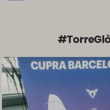
#TorreGlò