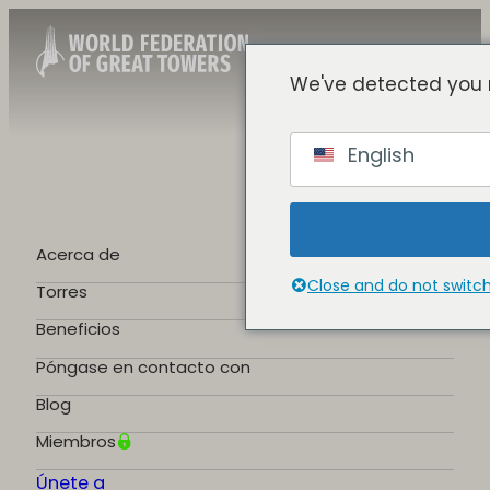
We've detected you 
Spanish
English
English
Chinese
French
German
Acerca de
Portuguese
Close and do not switc
Torres
Beneficios
Póngase en contacto con
Blog
Miembros
Únete a