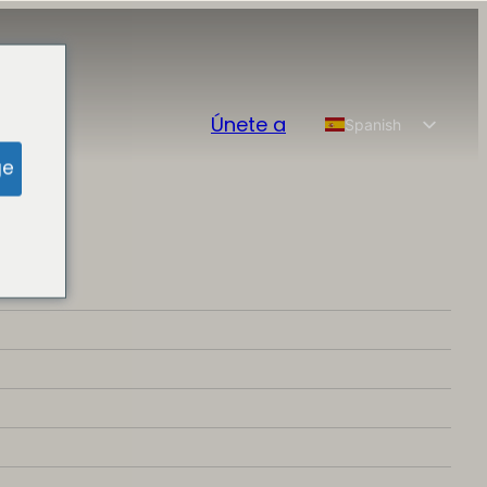
Únete a
Spanish
English
ge
Chinese
French
German
Portuguese