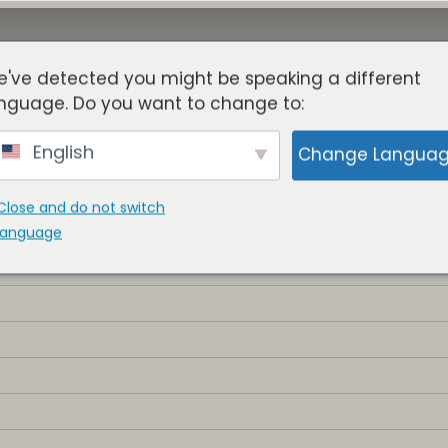
've detected you might be speaking a different
Acerca De
Torres
Beneficios
Blog
Miembros
nguage. Do you want to change to:
English
Change Langua
Close and do not switch
language