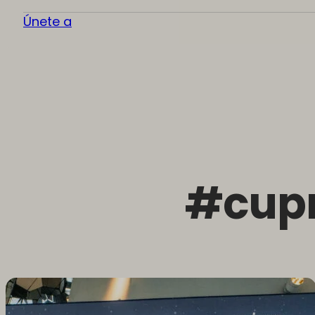
Únete a
#cup