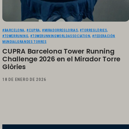
#BARCELONA
,
#CUPRA
,
#MIRADORREGLORIAS
,
#TORREGLÒRIES
,
#TOWERRUNING
,
#TOWERUNNINGWORLDASSOCIATION
,
#FEDERACIÓN
MUNDIALGRANDES TORRES
CUPRA Barcelona Tower Running
Challenge 2026 en el Mirador Torre
Glòries
18 DE ENERO DE 2026