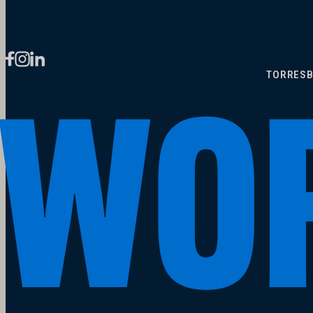
TORRES
B