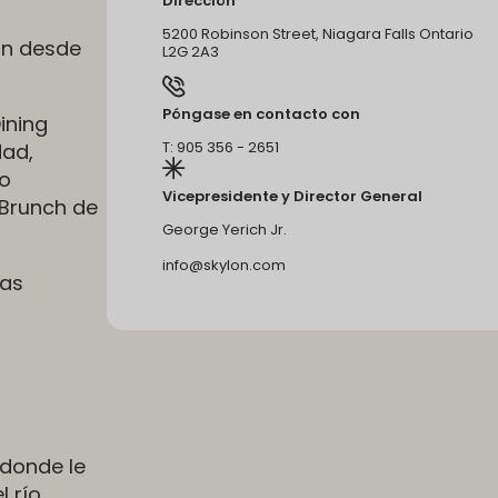
Dirección
5200 Robinson Street, Niagara Falls Ontario
an desde
L2G 2A3
Póngase en contacto con
ining
T: 905 356 - 2651
dad,
ro
Vicepresidente y Director General
 Brunch de
George Yerich Jr.
info@skylon.com
das
 donde le
l río