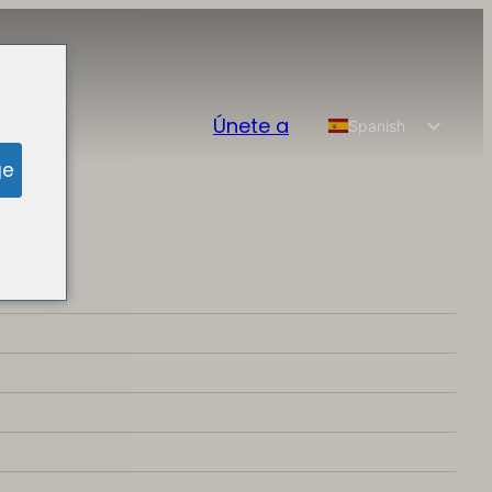
Únete a
Spanish
English
ge
Chinese
French
German
Portuguese