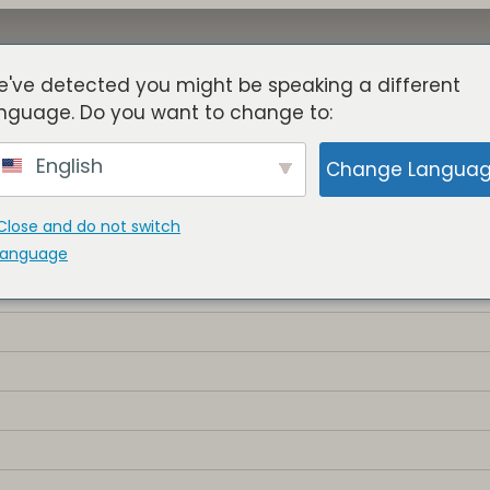
've detected you might be speaking a different
Acerca De
Torres
Beneficios
Blog
Miembros
nguage. Do you want to change to:
English
Change Langua
Close and do not switch
language