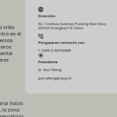
Dirección
No. 1 Century Avenue, Pudong New Area,
 orilla
200120 Shanghai P.R China
ntra en el
versas
Póngase en contacto con
ceros.
T: 0086 21 58792888
iental
ares
Presidente
Sr. Guo Yifeng
guo.yifeng@opg.cn
mirar hacia
, la zona
bservatorio