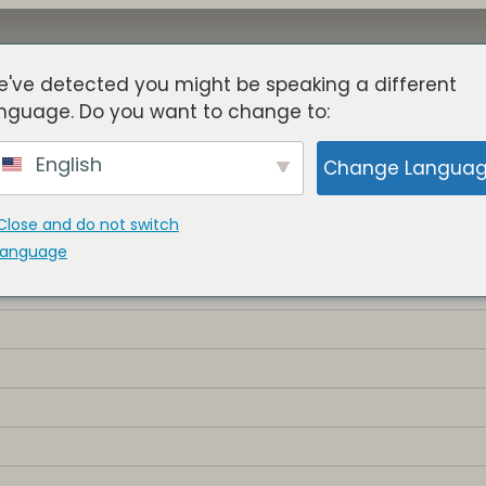
've detected you might be speaking a different
Acerca De
Torres
Beneficios
Blog
Miembros
nguage. Do you want to change to:
English
Change Langua
Close and do not switch
language