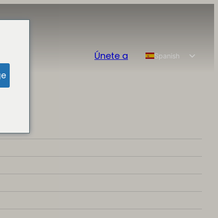
Únete a
Spanish
English
ge
Chinese
French
German
Portuguese