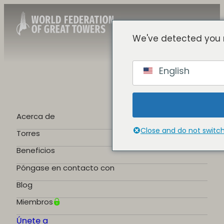
We've detected you 
Spanish
English
English
Chinese
French
German
Acerca de
Portuguese
Close and do not switc
Torres
Beneficios
Póngase en contacto con
Blog
Miembros
Únete a