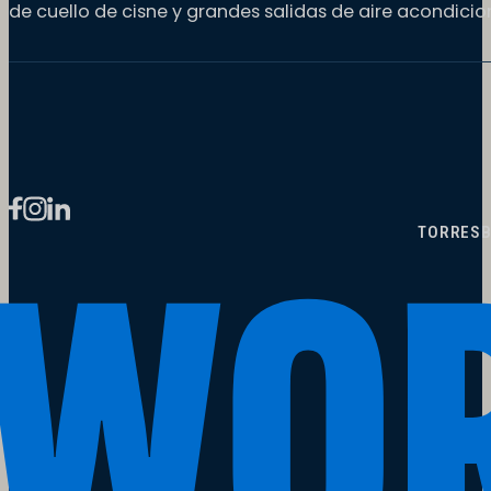
de cuello de cisne y grandes salidas de aire acondici
TORRES
B