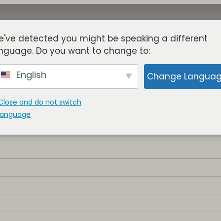
've detected you might be speaking a different
Acerca De
Torres
Beneficios
Blog
Miembros
nguage. Do you want to change to:
English
Change Langua
Close and do not switch
language