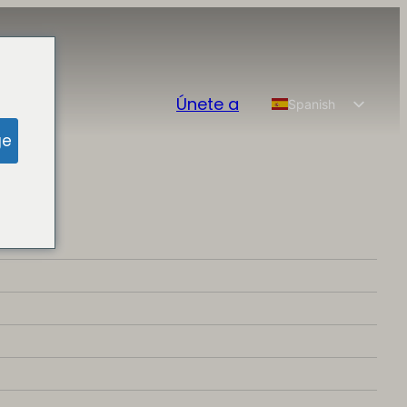
Únete a
Spanish
English
ge
Chinese
French
German
Portuguese