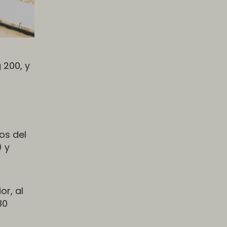
 200, y
os del
) y
or, al
80