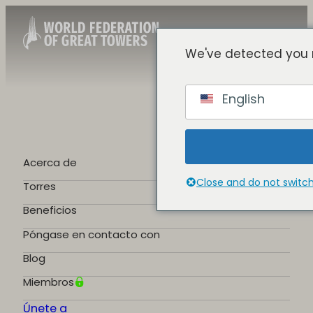
We've detected you 
Spanish
English
English
Chinese
French
German
Acerca de
Portuguese
Close and do not switc
Torres
Beneficios
Póngase en contacto con
Blog
Miembros
Únete a