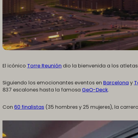
El icónico
Torre Reunión
dio la bienvenida a los atleta
Siguiendo los emocionantes eventos en
Barcelona
y
T
837 escalones hasta la famosa
GeO-Deck
.
Con
60 finalistas
(35 hombres y 25 mujeres), la carrer