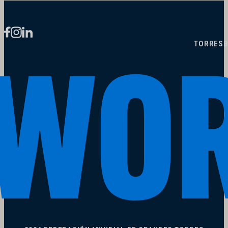
TORRES
B