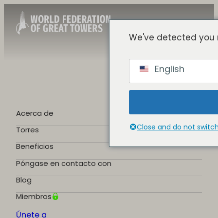
We've detected you 
Spanish
English
English
Chinese
French
German
Acerca de
Portuguese
Close and do not switc
Torres
Beneficios
Póngase en contacto con
Blog
Miembros
Únete a