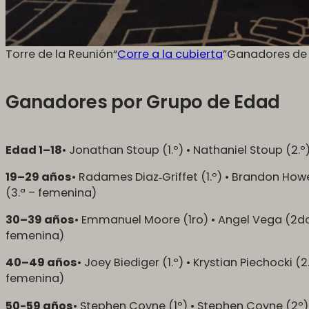
Torre de la Reunión“
Corre a la cubierta
”Ganadores de l
Ganadores por Grupo de Edad
Edad 1–18
• Jonathan Stoup (1.º) • Nathaniel Stoup (2.º
19–29 años
• Radames Diaz‑Griffet (1.º) • Brandon Howe
(3.ª – femenina)
30–39 años
• Emmanuel Moore (1ro) • Angel Vega (2do
femenina)
40–49 años
• Joey Biediger (1.º) • Krystian Piechocki 
femenina)
50-59 años
• Stephen Coyne (1º) • Stephen Coyne (2º)