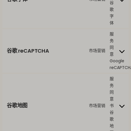
谷
歌
字
体
服
务
同
谷歌 reCAPTCHA
市场营销
意
Google
reCAPTCH
服
务
同
意
谷歌地图
市场营销
书
谷
歌
地