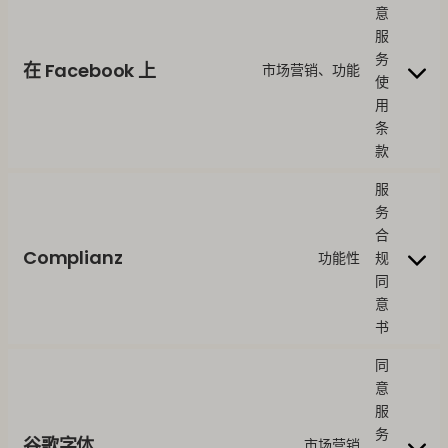
意
服
务
在 Facebook 上
市场营销、功能
使
用
条
款
服
务
合
Complianz
功能性
规
同
意
书
同
意
服
务
谷歌字体
市场营销