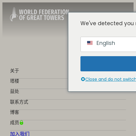
We've detected you 
Chinese
English
English
Spanish
French
German
关于
Portuguese
Close and do not switc
塔楼
益处
联系方式
博客
成员
加入我们