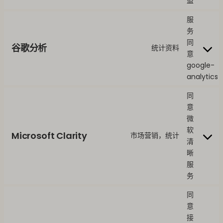
盟
服
务
同
谷歌分析
统计资料
意
google-
analytics
同
意
微
软
Microsoft Clarity
市场营销，统计
清
晰
服
务
同
意
接