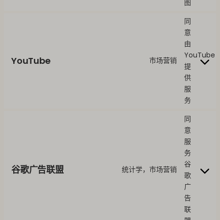
图
同
意
由
YouTube
YouTube
市场营销
提
供
服
务
同
意
服
务
谷
谷歌广告联盟
统计学，市场营销
歌
广
告
联