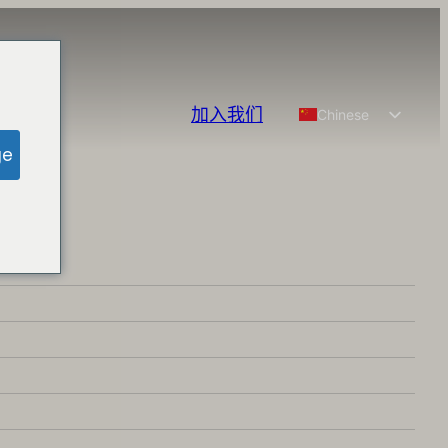
加入我们
Chinese
English
ge
Spanish
French
German
Portuguese