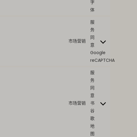
字
体
服
务
同
市场营销
意
Google
reCAPTCHA
服
务
同
意
市场营销
书
谷
歌
地
图