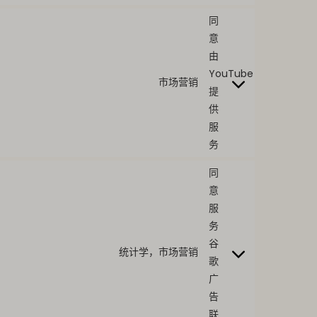
同
意
由
YouTube
市场营销
提
供
服
务
同
意
服
务
谷
统计学，市场营销
歌
广
告
联