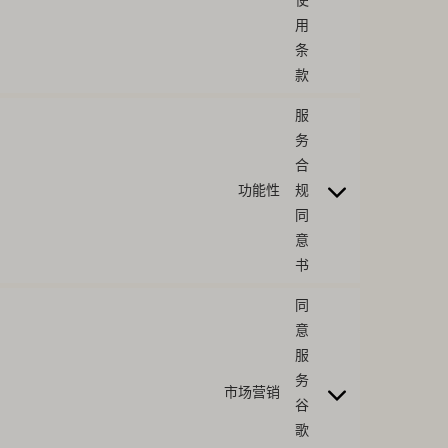
用
条
款
服
务
合
功能性
规
同
意
书
同
意
服
务
市场营销
谷
歌