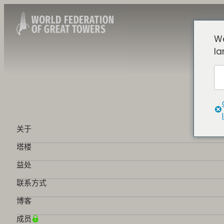
We
la
关于
塔楼
益处
联系方式
博客
成员