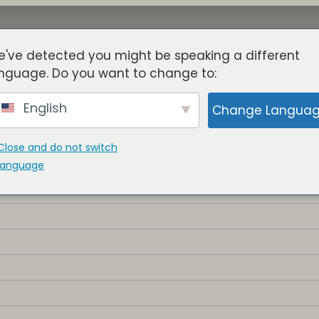
've detected you might be speaking a different
关于
塔楼
益处
博客
成员
nguage. Do you want to change to:
English
Change Langua
Close and do not switch
language