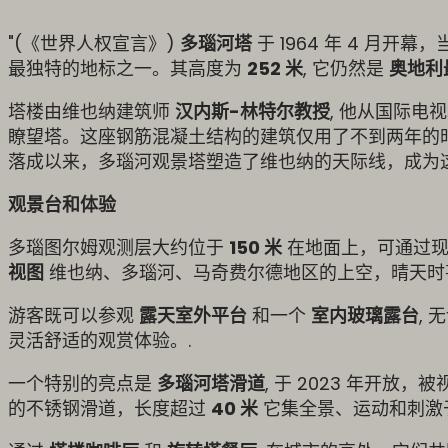
"(《世界人权宣言》)
多瑙河塔
于 1964 年 4 月开幕
最独特的地标之一。其高度为
252 米
, 它仍然是
奥地利
塔楼由维也纳建筑师
汉内斯-林特尔教授
, 他从国际电
瞭望塔。这座钢筋混凝土结构的建筑仅用了不到两年的
落成以来，多瑙河观景塔塑造了维也纳的天际线，成为
观景台和体验
多瑙图尔姆观测层大约位于
150 米
在地面上，可通过现
视图
维也纳、多瑙河、马奇费尔德地区的上空，晴天时
游客既可以参观
露天室外平台
和一个
室内玻璃露台
,
灵活舒适的观赏体验。.
一个特别的亮点是
多瑙河塔滑道
, 于 2023 年开放，
的不锈钢滑道，长度超过
40 米
它集全景、运动和刺激