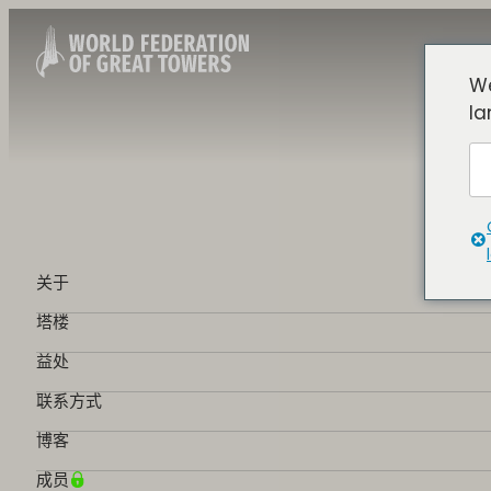
We
la
关于
塔楼
益处
联系方式
博客
成员