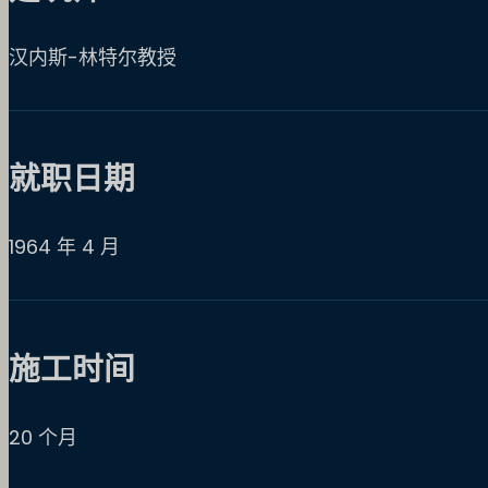
汉内斯-林特尔教授
就职日期
1964 年 4 月
施工时间
20 个月