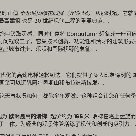
，当时正值
维也纳国际花园展（WIG 64）
从那时起，它就
最高建筑
也是 20 世纪现代工程的重要典范。.
视塔中汲取灵感，同时有意将 Donauturm 想象成一座
时间就竣工了，它集技术创新、功能性和清晰的建筑形式
这座城市进步、乐观和国际视野的象征。.
代化的高速电梯轻松到达。它们提供了令人印象深刻的
甚至可以远眺阿尔卑斯山和布拉迪斯拉发。.
 无论天气状况如何，都能全年观赏。这种组合让您在任何
被视为
欧洲最高的滑梯
. .起价约为
165 米
, 滑梯在塔上盘旋
于一体，为经典的观景体验增添了现代和创新的吸引力。.