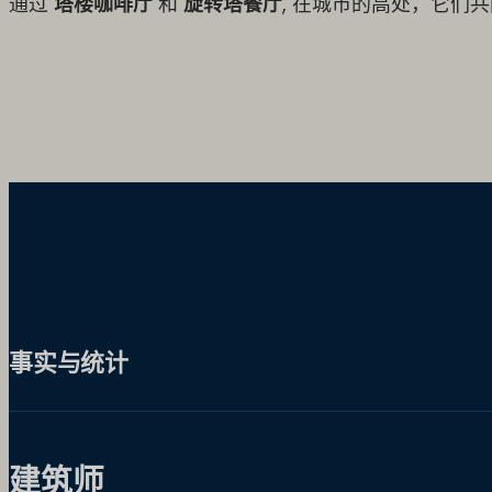
通过
塔楼咖啡厅
和
旋转塔餐厅
, 在城市的高处，它们
事实与统计
建筑师