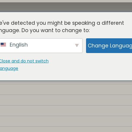
've detected you might be speaking a different
关于
塔楼
益处
博客
成员
nguage. Do you want to change to:
English
Change Langua
Close and do not switch
language