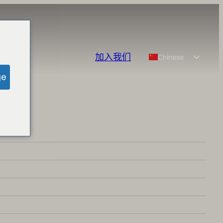
加入我们
Chinese
English
ge
Spanish
French
German
Portuguese