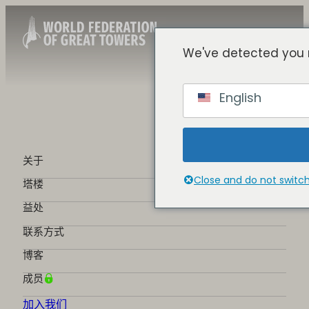
We've detected you 
Chinese
English
English
Spanish
French
German
关于
Portuguese
Close and do not switc
塔楼
益处
联系方式
博客
成员
加入我们