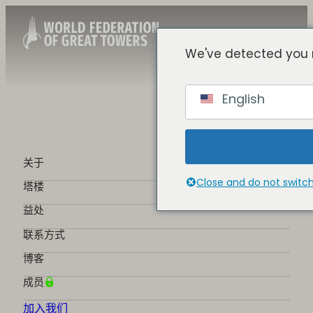
We've detected you 
Chinese
English
English
Spanish
French
German
关于
Portuguese
Close and do not switc
塔楼
益处
联系方式
博客
成员
加入我们