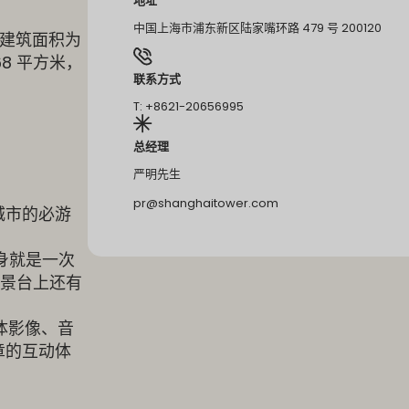
地址
中国上海市浦东新区陆家嘴环路 479 号 200120
总建筑面积为
68 平方米，
联系方式
T: +8621-20656995
总经理
严明先生
pr@shanghaitower.com
座城市的必游
身就是一次
观景台上还有
媒体影像、音
章的互动体