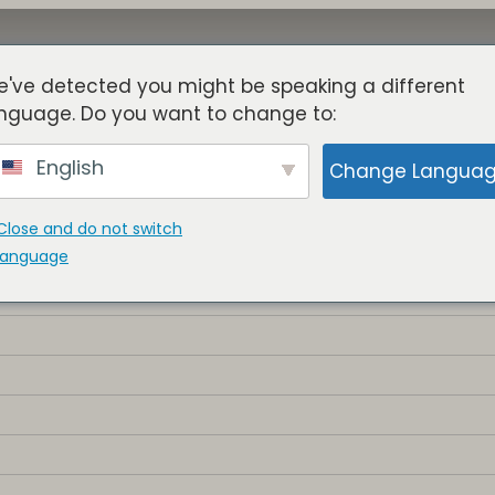
've detected you might be speaking a different
关于
塔楼
益处
博客
成员
nguage. Do you want to change to:
English
Change Langua
Close and do not switch
language