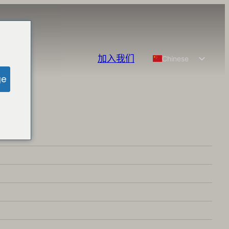
加入我们
Chinese
English
ge
Spanish
French
German
Portuguese