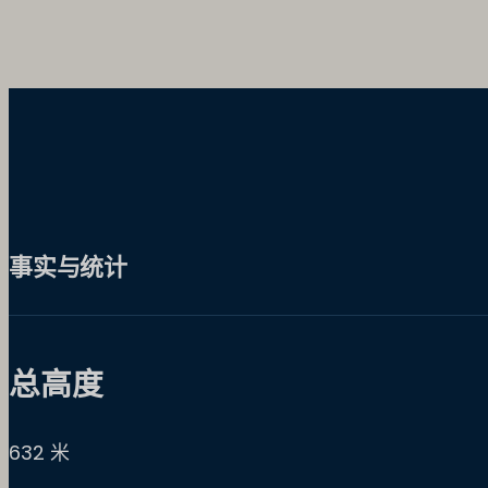
事实与统计
总高度
632 米