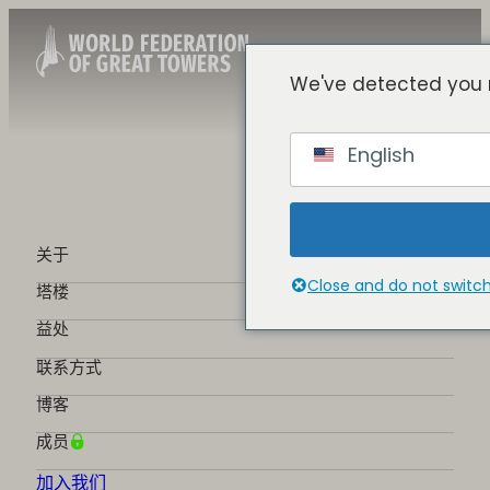
We've detected you 
Chinese
English
English
Spanish
French
German
关于
Portuguese
Close and do not switc
塔楼
益处
联系方式
博客
成员
加入我们