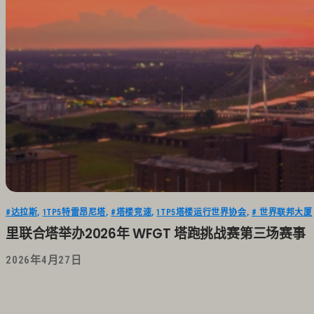
#达拉斯
,
1TP5特雷昂尼塔
,
#塔楼竞速
,
1TP5塔楼运行世界协会
,
# 世界联邦大厦
里联合塔举办2026年 WFGT 塔跑挑战赛第三场赛事
2026年4月27日