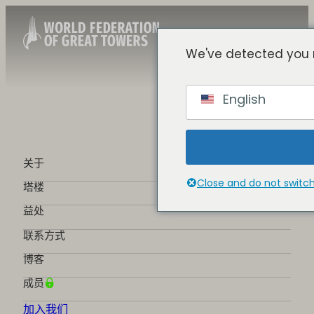
We've detected you 
Chinese
English
English
Spanish
French
German
关于
Portuguese
Close and do not switc
塔楼
益处
联系方式
博客
成员
加入我们