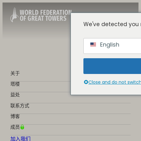
We've detected you 
Chinese
English
English
Spanish
French
German
关于
Portuguese
Close and do not switc
塔楼
益处
联系方式
博客
成员
加入我们