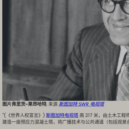
图片弗里茨-莱昂哈特
, 来源
斯图加特 SWR 电视塔
"(《世界人权宣言》)
斯图加特电视塔
高 217 米，由土木工
建造一座预应力混凝土塔，将广播技术与公共通道（包括观景台