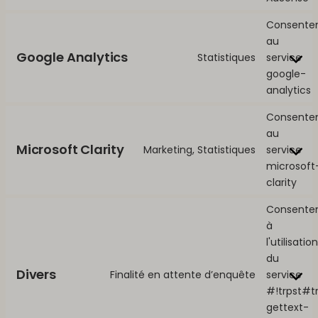
Consente
au
Google Analytics
Statistiques
service
google-
analytics
Consente
au
Microsoft Clarity
Marketing, Statistiques
service
microsoft
clarity
Consente
à
l'utilisation
du
Divers
Finalité en attente d’enquête
service
#!trpst#t
gettext-