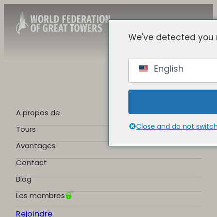
We've detected you 
French
English
English
Spanish
Chinese
German
A propos de
Portuguese
Close and do not switc
Tours
Avantages
Contact
Blog
Les membres
Rejoindre