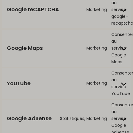
au
Google reCAPTCHA
Marketing
service
google-
recaptch
Consente
au
Google Maps
Marketing
service
Google
Maps
Consente
au
YouTube
Marketing
service
YouTube
Consente
au
Google AdSense
Statistiques, Marketing
service
Google
AdSense