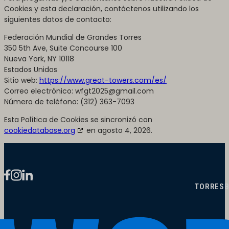
Cookies y esta declaración, contáctenos utilizando los
siguientes datos de contacto:
Federación Mundial de Grandes Torres
350 5th Ave, Suite Concourse 100
Nueva York, NY 10118
Estados Unidos
Sitio web:
https://www.great-towers.com/es/
Correo electrónico:
wfgt2025@
gmail.com
Número de teléfono: (312) 363-7093
Esta Política de Cookies se sincronizó con
cookiedatabase.org
en agosto 4, 2026.
TORRES
B