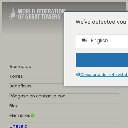
We've detected you 
Spanish
English
English
Chinese
French
German
Acerca de
Portuguese
Close and do not switc
Torres
Beneficios
Póngase en contacto con
Blog
Miembros
Únete a