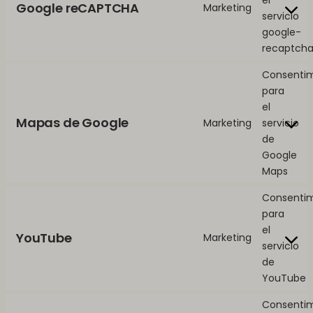
Google reCAPTCHA
Marketing
servicio
google-
recaptch
Consenti
para
el
Mapas de Google
Marketing
servicio
de
Google
Maps
Consenti
para
el
YouTube
Marketing
servicio
de
YouTube
Consenti