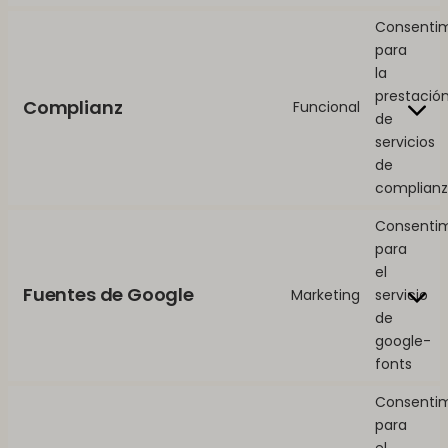
Consenti
para
la
prestació
Complianz
Funcional
de
servicios
de
complianz
Consenti
para
el
Fuentes de Google
Marketing
servicio
de
google-
fonts
Consenti
para
el