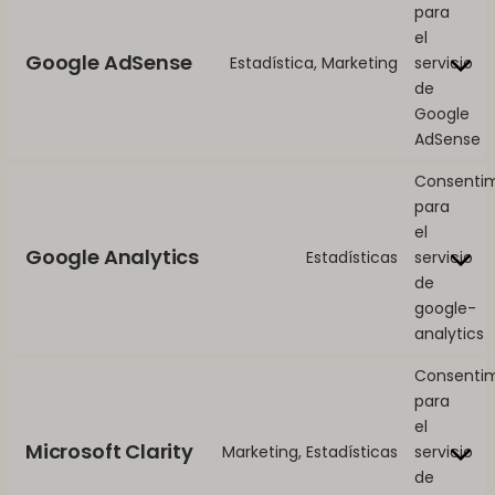
para
el
Google AdSense
Estadística, Marketing
servicio
de
Google
AdSense
Consenti
para
el
Google Analytics
Estadísticas
servicio
de
google-
analytics
Consenti
para
el
Microsoft Clarity
Marketing, Estadísticas
servicio
de